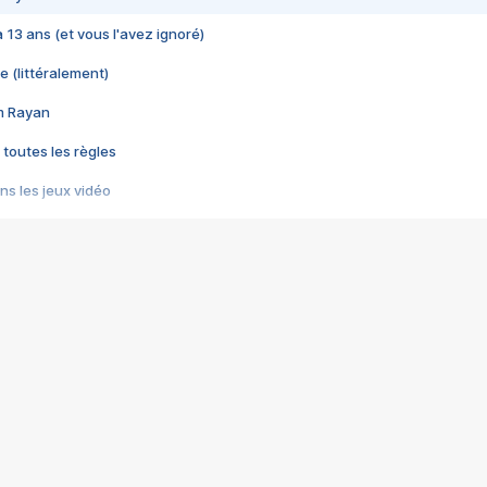
 a 13 ans (et vous l'avez ignoré)
e (littéralement)
im Rayan
 toutes les règles
s les jeux vidéo
us choquant de Rockstar ? - Le scandale BULLY
e plus moche de Steam
du RÊVE tourne au CAUCHEMAR
pendant 8 heures
it… à tort
umiliés par un jeu vidéo
ire - Final Fantasy 8